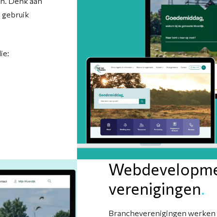
en. Denk aan
n gebruik
ie:
Webdevelopme
verenigingen
.
Brancheverenigingen werken v